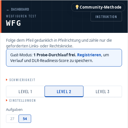
×
Community-Methode
1 / 54
0 richtig
← DASHBOARD
WEGFIGUREN TEST
INSTRUKTION
WFG
R
Folge dem Pfeil gedanklich in Pfeilrichtung und zähle nur die
Level
1
geforderten Links- oder Rechtsknicke.
Gast-Modus:
1 Probe-Durchlauf frei.
Registrieren
, um
Aufgaben
54
Verlauf und DLR-Readiness-Score zu speichern.
1
2
3
4
Richtig
0 / 54
SCHWIERIGKEIT
Quote
0%
5
6
7
8
LEVEL 1
LEVEL 2
LEVEL 3
EINSTELLUNGEN
Nochmal üben
Zum Menü
Aufgaben
27
54
Schau dir an, wie die Community dieses Modul
1 / 4
Zurück
Weiter