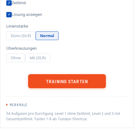
löst.
Zeitlimit
Community-Methode öffnen
Lösung anzeigen
Linienstärke
Dünn (DLR)
Normal
Überkreuzungen
Ohne
Mit (DLR)
TRAINING STARTEN
MERKMALE
54 Aufgaben pro Durchgang. Level 1 ohne Zeitlimit, Level 2 und 3 mit
Gesamtzeitlimit. Tasten 1-8 als Tastatur-Shortcut.